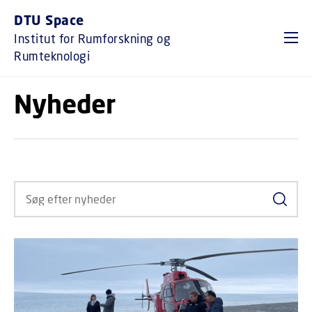
GÅ TIL PRIMÆRT INDHOLD (TRYK ENTER).
DTU Space
Institut for Rumforskning og
Rumteknologi
Nyheder
Søg ef