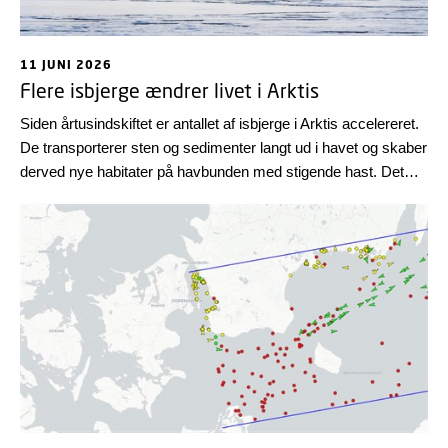
11 JUNI 2026
Flere isbjerge ændrer livet i Arktis
Siden årtusindskiftet er antallet af isbjerge i Arktis accelereret.
De transporterer sten og sedimenter langt ud i havet og skaber
derved nye habitater på havbunden med stigende hast. Det
viser et nyt studie i Nature, som også advarer om den
voksende trussel, isbjergene udgør for skibsfarten.