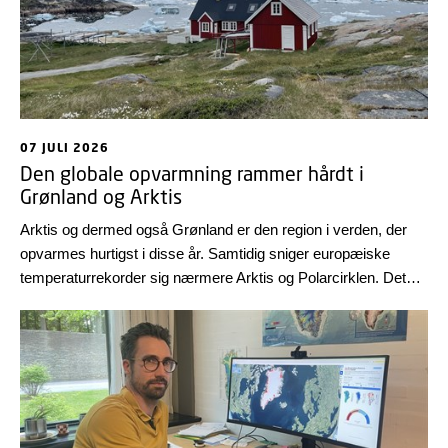
07 JULI 2026
Den globale opvarmning rammer hårdt i
Grønland og Arktis
Arktis og dermed også Grønland er den region i verden, der
opvarmes hurtigst i disse år. Samtidig sniger europæiske
temperaturrekorder sig nærmere Arktis og Polarcirklen. Det
fremgår af European State of the Climate 2025, som blev
udgivet tidligere i år med bidrag fra DTU Space.