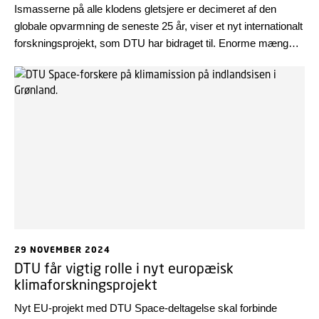
Ismasserne på alle klodens gletsjere er decimeret af den
globale opvarmning de seneste 25 år, viser et nyt internationalt
forskningsprojekt, som DTU har bidraget til. Enorme mængder
is er smeltet bort fra gletsjerne i Europa, Sydamerika,
Sydøstasien, Afrika, Mellemøsten, Island og især i Arktis og
Antarktis.
29 NOVEMBER 2024
DTU får vigtig rolle i nyt europæisk
klimaforskningsprojekt
Nyt EU-projekt med DTU Space-deltagelse skal forbinde