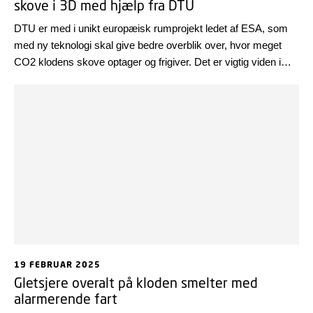
skove i 3D med hjælp fra DTU
DTU er med i unikt europæisk rumprojekt ledet af ESA, som
med ny teknologi skal give bedre overblik over, hvor meget
CO2 klodens skove optager og frigiver. Det er vigtig viden i
arbejdet med at forstå og imødegå de globale
klimaforandringer.
19 FEBRUAR 2025
Gletsjere overalt på kloden smelter med
alarmerende fart