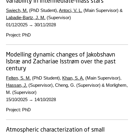
variability in intermediate-mass stars
Swiech, M.
(PhD Student),
Antoci, V. L.
(Main Supervisor) &
Labadie-Bartz, J. M.
(Supervisor)
01/12/2025
→
30/11/2028
Project
:
PhD
Modelling dynamic changes of Jakobshavn
Isbræ and Zachariae Isstrøm over the past
century
Felten, S. M.
(PhD Student),
Khan, S. A.
(Main Supervisor),
Hassan, J.
(Supervisor), Cheng, G. (Supervisor) & Morlighem,
M. (Supervisor)
15/10/2025
→
14/10/2028
Project
:
PhD
Atmospheric characterization of small