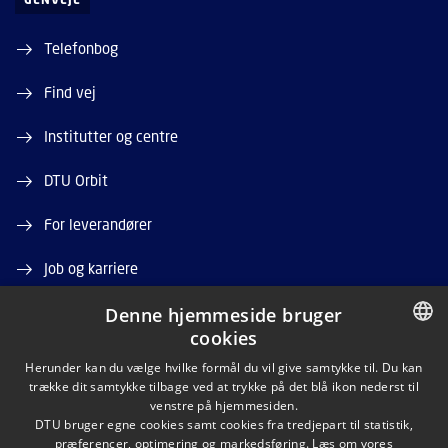
Telefonbog
Find vej
Institutter og centre
DTU Orbit
For leverandører
Job og karriere
Denne hjemmeside bruger
Ledige stillinger
cookies
DANISH
Herunder kan du vælge hvilke formål du vil give samtykke til. Du kan
trække dit samtykke tilbage ved at trykke på det blå ikon nederst til
DANISH
venstre på hjemmesiden.
DTU bruger egne cookies samt cookies fra tredjepart til statistik,
ENGLISH
præferencer, optimering og markedsføring. Læs om vores
LINKEDIN