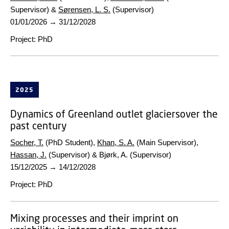
Supervisor) &
Sørensen, L. S.
(Supervisor)
01/01/2026
→
31/12/2028
Project
:
PhD
2025
Dynamics of Greenland outlet glaciersover the
past century
Socher, T.
(PhD Student),
Khan, S. A.
(Main Supervisor),
Hassan, J.
(Supervisor) & Bjørk, A. (Supervisor)
15/12/2025
→
14/12/2028
Project
:
PhD
Mixing processes and their imprint on