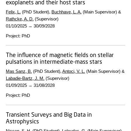
exoplanets and their host stars
Felix, L.
(PhD Student),
Buchhave, L. A.
(Main Supervisor) &
Rathcke, A. D.
(Supervisor)
01/10/2025
→
30/09/2028
Project
:
PhD
The influence of magnetic fields on stellar
pulsations in intermediate-mass stars
Mas Sanz, B.
(PhD Student),
Antoci, V. L.
(Main Supervisor) &
Labadie-Bartz, J. M.
(Supervisor)
01/09/2025
→
31/08/2028
Project
:
PhD
Transient Surveys and Big Data in
Astrophysics
Nissen, S. H.
(PhD Student),
Leloudas, G.
(Main Supervisor)