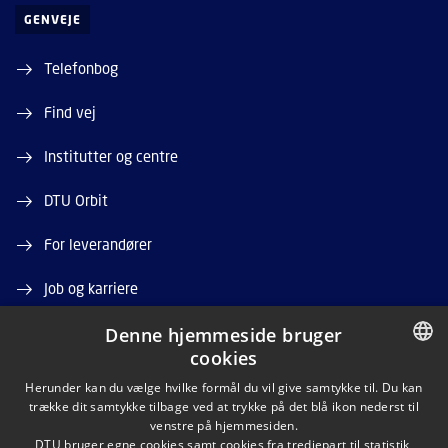
GENVEJE
Telefonbog
Find vej
Institutter og centre
DTU Orbit
For leverandører
Job og karriere
Denne hjemmeside bruger
Ledige stillinger
cookies
DANISH
Herunder kan du vælge hvilke formål du vil give samtykke til. Du kan
trække dit samtykke tilbage ved at trykke på det blå ikon nederst til
DANISH
venstre på hjemmesiden.
DTU bruger egne cookies samt cookies fra tredjepart til statistik,