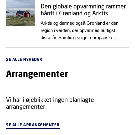
publikationer.
Den globale opvarmning rammer
hårdt i Grønland og Arktis
Arktis og dermed også Grønland er den
region i verden, der opvarmes hurtigst i
disse år. Samtidig sniger europæiske
temperaturrekorder sig nærmere Arktis og
Polarcirklen. Det fremgår af European State
of the Climate 2025, som blev udgivet
SE ALLE NYHEDER
tidligere i år med bidrag fra DTU Space.
Arrangementer
Vi har i øjeblikket ingen planlagte
arrangementer
SE ALLE ARRANGEMENTER