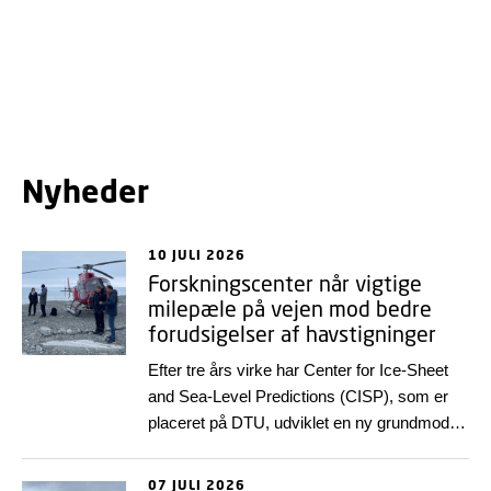
samt leverer rådgivning, innovation og
samarbejde nationalt og globalt.
Nyheder
10 JULI 2026
Forskningscenter når vigtige
milepæle på vejen mod bedre
forudsigelser af havstigninger
Efter tre års virke har Center for Ice-Sheet
and Sea-Level Predictions (CISP), som er
placeret på DTU, udviklet en ny grundmodel
over indlandsisen i Grønland og samtidig
produceret en række videnskabelige
07 JULI 2026