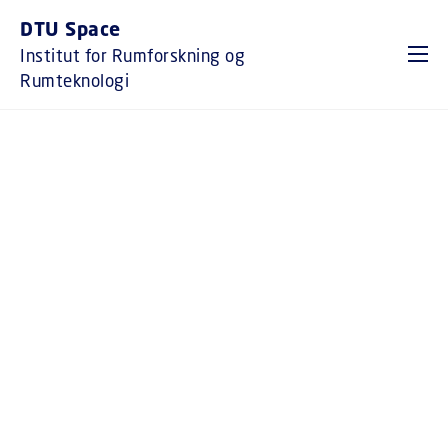
GÅ TIL PRIMÆRT INDHOLD (TRYK ENTER).
DTU Space
Institut for Rumforskning og
Rumteknologi
RUMBASERET
FORSKNING &
TEKNOLOGI
NASA/JPL-Caltech
DTU Space er Danmarks største
rumforskningsinstitut. Med udgangspunkt i
rummet udvikler vi ny teknologi, forsker,
uddanner ingeniører og ph.d.-kandidater