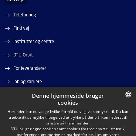
Telefonbog
Find vej
Institutter og centre
DTU Orbit
For leverandører
Job og karriere
Denne hjemmeside bruger
Ledige stillinger
cookies
DANISH
Herunder kan du vælge hvilke formål du vil give samtykke til. Du kan
trække dit samtykke tilbage ved at trykke på det blå ikon nederst til
DANISH
venstre på hjemmesiden.
DTU bruger egne cookies samt cookies fra tredjepart til statistik,
ENGLISH
præferencer, optimering og markedsføring. Læs om vores
LINKEDIN