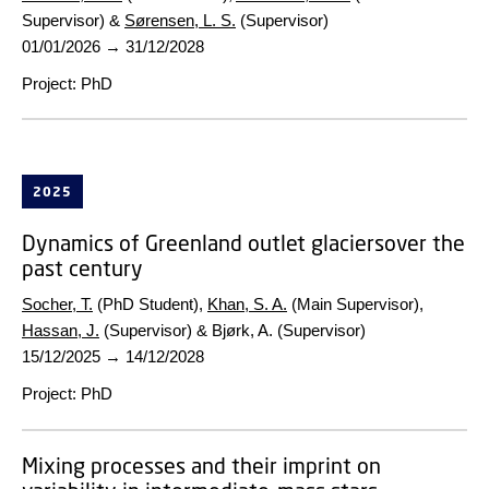
Supervisor) &
Sørensen, L. S.
(Supervisor)
01/01/2026
→
31/12/2028
Project
:
PhD
2025
Dynamics of Greenland outlet glaciersover the
past century
Socher, T.
(PhD Student),
Khan, S. A.
(Main Supervisor),
Hassan, J.
(Supervisor) & Bjørk, A. (Supervisor)
15/12/2025
→
14/12/2028
Project
:
PhD
Mixing processes and their imprint on