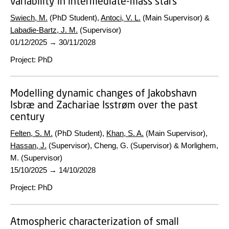
variability in intermediate-mass stars
Swiech, M.
(PhD Student),
Antoci, V. L.
(Main Supervisor) &
Labadie-Bartz, J. M.
(Supervisor)
01/12/2025
→
30/11/2028
Project
:
PhD
Modelling dynamic changes of Jakobshavn
Isbræ and Zachariae Isstrøm over the past
century
Felten, S. M.
(PhD Student),
Khan, S. A.
(Main Supervisor),
Hassan, J.
(Supervisor), Cheng, G. (Supervisor) & Morlighem,
M. (Supervisor)
15/10/2025
→
14/10/2028
Project
:
PhD
Atmospheric characterization of small