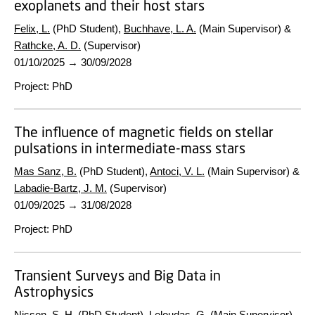
exoplanets and their host stars
Felix, L.
(PhD Student),
Buchhave, L. A.
(Main Supervisor) &
Rathcke, A. D.
(Supervisor)
01/10/2025
→
30/09/2028
Project
:
PhD
The influence of magnetic fields on stellar
pulsations in intermediate-mass stars
Mas Sanz, B.
(PhD Student),
Antoci, V. L.
(Main Supervisor) &
Labadie-Bartz, J. M.
(Supervisor)
01/09/2025
→
31/08/2028
Project
:
PhD
Transient Surveys and Big Data in
Astrophysics
Nissen, S. H.
(PhD Student),
Leloudas, G.
(Main Supervisor)