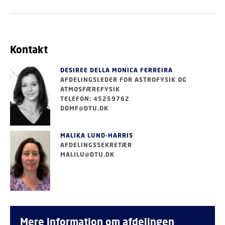
Kontakt
DESIREE DELLA MONICA FERREIRA
AFDELINGSLEDER FOR ASTROFYSIK OG
ATMOSFÆREFYSIK
TELEFON: 45259762
DDMF@DTU.DK
MALIKA LUND-HARRIS
AFDELINGSSEKRETÆR
MALILU@DTU.DK
Mere information om afdelingen