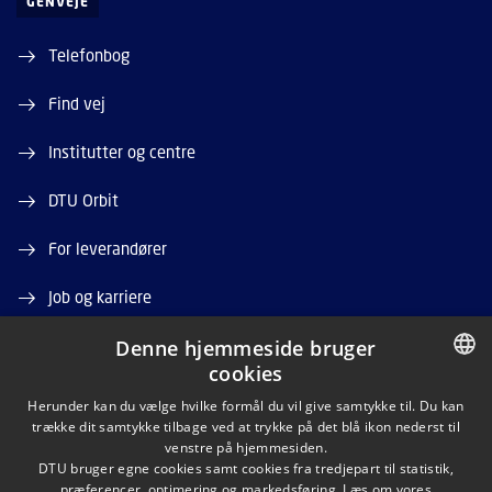
GENVEJE
Telefonbog
Find vej
Institutter og centre
DTU Orbit
For leverandører
Job og karriere
Denne hjemmeside bruger
Ledige stillinger
cookies
DANISH
Herunder kan du vælge hvilke formål du vil give samtykke til. Du kan
trække dit samtykke tilbage ved at trykke på det blå ikon nederst til
DANISH
venstre på hjemmesiden.
DTU bruger egne cookies samt cookies fra tredjepart til statistik,
ENGLISH
præferencer, optimering og markedsføring. Læs om vores